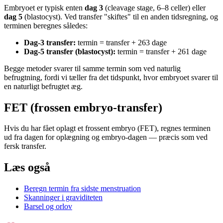
Embryoet er typisk enten
dag 3
(cleavage stage, 6–8 celler) eller
dag 5
(blastocyst). Ved transfer "skiftes" til en anden tidsregning, og
terminen beregnes således:
Dag-3 transfer:
termin = transfer + 263 dage
Dag-5 transfer (blastocyst):
termin = transfer + 261 dage
Begge metoder svarer til samme termin som ved naturlig
befrugtning, fordi vi tæller fra det tidspunkt, hvor embryoet svarer til
en naturligt befrugtet æg.
FET (frossen embryo-transfer)
Hvis du har fået oplagt et frossent embryo (FET), regnes terminen
ud fra dagen for oplægning og embryo-dagen — præcis som ved
fersk transfer.
Læs også
Beregn termin fra sidste menstruation
Skanninger i graviditeten
Barsel og orlov