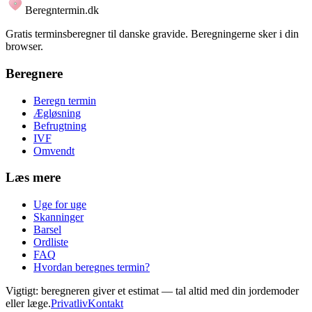
Beregntermin.dk
Gratis terminsberegner til danske gravide. Beregningerne sker i din
browser.
Beregnere
Beregn termin
Ægløsning
Befrugtning
IVF
Omvendt
Læs mere
Uge for uge
Skanninger
Barsel
Ordliste
FAQ
Hvordan beregnes termin?
Vigtigt: beregneren giver et estimat — tal altid med din jordemoder
eller læge.
Privatliv
Kontakt