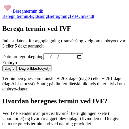
Beregntermin
.dk
Beregn termin
Ægløsning
Befrugtning
IVF
Omvendt
Beregn termin ved IVF
Indtast datoen for ægoplægning (transfer) og vælg om embryoet var
3 eller 5 dage gammelt.
Dato for ægoplægning
Embryo
Dag 3
Dag 5 (blastocyst)
Termin beregnes som transfer + 263 dage (dag-3) eller + 261 dage
(dag-5 blastocyst). Spørg på din fertilitetsklinik hvis du er i tvivl om
embryo-dagen.
Hvordan beregnes termin ved IVF?
Ved IVF kender man præcist hvornår befrugtningen skete (i
laboratoriet) og hvornår ægget blev oplagt i livmoderen. Det giver
en mere præcis termin end ved naturlig graviditet.