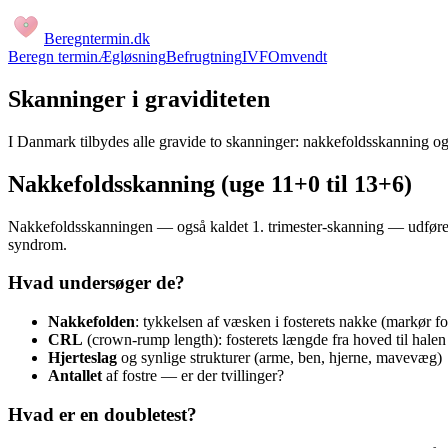
Beregntermin
.dk
Beregn termin
Ægløsning
Befrugtning
IVF
Omvendt
Skanninger i graviditeten
I Danmark tilbydes alle gravide to skanninger: nakkefoldsskanning og 
Nakkefoldsskanning (uge 11+0 til 13+6)
Nakkefoldsskanningen — også kaldet 1. trimester-skanning — udføre
syndrom.
Hvad undersøger de?
Nakkefolden
: tykkelsen af væsken i fosterets nakke (markør f
CRL
(crown-rump length): fosterets længde fra hoved til halen
Hjerteslag
og synlige strukturer (arme, ben, hjerne, mavevæg)
Antallet
af fostre — er der tvillinger?
Hvad er en doubletest?