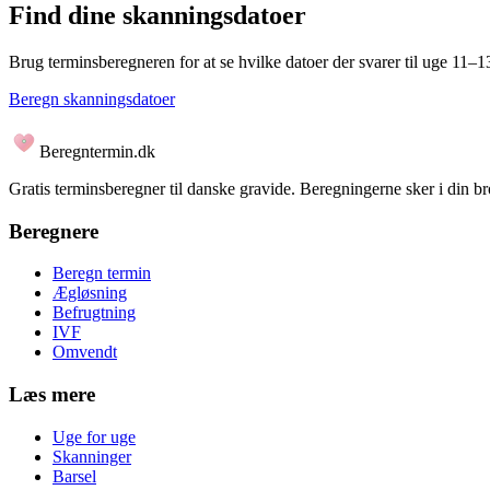
Find dine skanningsdatoer
Brug terminsberegneren for at se hvilke datoer der svarer til uge 11–
Beregn skanningsdatoer
Beregntermin.dk
Gratis terminsberegner til danske gravide. Beregningerne sker i din b
Beregnere
Beregn termin
Ægløsning
Befrugtning
IVF
Omvendt
Læs mere
Uge for uge
Skanninger
Barsel