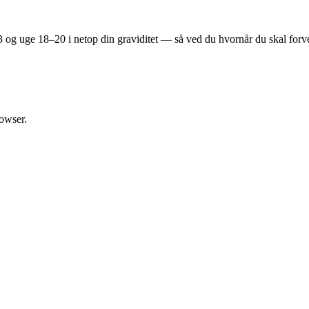
13 og uge 18–20 i netop din graviditet — så ved du hvornår du skal forv
rowser.