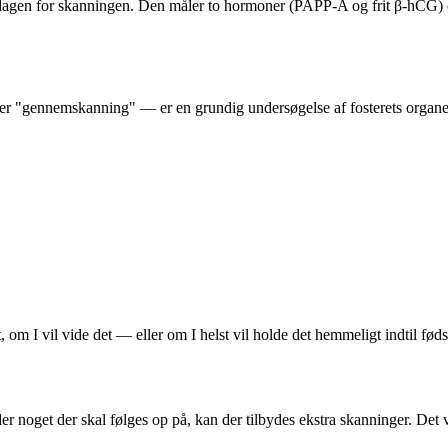
å dagen for skanningen. Den måler to hormoner (PAPP-A og frit β-hCG)
ler "gennemskanning" — er en grundig undersøgelse af fosterets organe
 om I vil vide det — eller om I helst vil holde det hemmeligt indtil føds
er noget der skal følges op på, kan der tilbydes ekstra skanninger. Det v