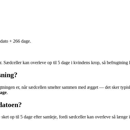
sdato + 266 dage.
. Sædceller kan overleve op til 5 dage i kvindens krop, så befrugtning 
sning?
ugtningen er, når sædcellen smelter sammen med ægget — det sker typi
dage
.
datoen?
sket op til 5 dage efter samleje, fordi sædceller kan overleve så længe