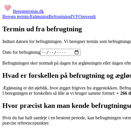
Beregntermin
.dk
Beregn termin
Ægløsning
Befrugtning
IVF
Omvendt
Termin ud fra befrugtning
Indtast datoen for befrugtningen. Vi beregner termin som befrugtning
Dato for befrugtning
Befrugtningen sker normalt på dagen for ægløsningen eller dagen efter
Hvad er forskellen på befrugtning og æglø
Ægløsning er det øjeblik, hvor ægget frigives fra æggestokken. Befr
I beregningen er forskellen så lille at vi bruger samme formel:
+ 266 
Hvor præcist kan man kende befrugtnings
Hvis du har haft samleje i en bestemt periode, kan befrugtningen være 
præcise referencepunkter.