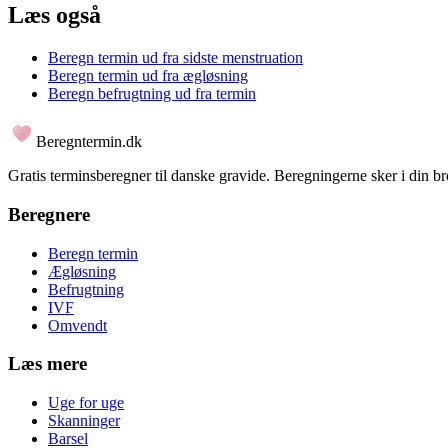
Læs også
Beregn termin ud fra sidste menstruation
Beregn termin ud fra ægløsning
Beregn befrugtning ud fra termin
Beregntermin.dk
Gratis terminsberegner til danske gravide. Beregningerne sker i din b
Beregnere
Beregn termin
Ægløsning
Befrugtning
IVF
Omvendt
Læs mere
Uge for uge
Skanninger
Barsel