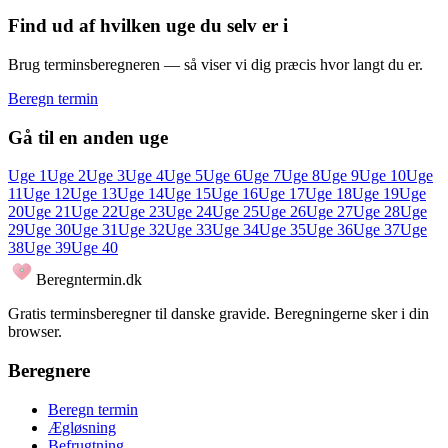
Find ud af hvilken uge du selv er i
Brug terminsberegneren — så viser vi dig præcis hvor langt du er.
Beregn termin
Gå til en anden uge
Uge
1
Uge
2
Uge
3
Uge
4
Uge
5
Uge
6
Uge
7
Uge
8
Uge
9
Uge
10
Uge
11
Uge
12
Uge
13
Uge
14
Uge
15
Uge
16
Uge
17
Uge
18
Uge
19
Uge
20
Uge
21
Uge
22
Uge
23
Uge
24
Uge
25
Uge
26
Uge
27
Uge
28
Uge
29
Uge
30
Uge
31
Uge
32
Uge
33
Uge
34
Uge
35
Uge
36
Uge
37
Uge
38
Uge
39
Uge
40
Beregntermin.dk
Gratis terminsberegner til danske gravide. Beregningerne sker i din
browser.
Beregnere
Beregn termin
Ægløsning
Befrugtning