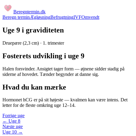
Beregntermin
.dk
Beregn termin
Ægløsning
Befrugtning
IVF
Omvendt
Uge 9 i graviditeten
Druepære (2,3 cm) · 1. trimester
Fosterets udvikling i uge
9
Halen forsvinder. Ansigtet tager form — øjnene sidder stadig på
siderne af hovedet. Tænder begynder at danne sig.
Hvad du kan mærke
Hormonet hCG er på sit højeste — kvalmen kan være intens. Det
letter for de fleste omkring uge 12–14.
Forrige uge
← Uge
8
Næste uge
Uge
10
→